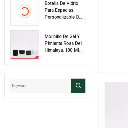
Botella De Vidrio
Hierbas
Especias.
Para Especias
Personalizable De
120 Ml Con Tapa
De Bambú.
Molinillo De Sal Y
Pimienta Rosa Del
Himalaya, 180 Ml,
Botella De
Pimienta Con Tapa
De Acero
Inoxidable