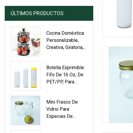
ÚLTIMOS PRODUCTOS
Cocina Doméstica
Personalizable,
Creativa, Giratoria,
De Vidrio, Seis
Botella Exprimible
Fifo De 16 Oz, De
PET/PP, Para
Cocina,
Dispensador De
Mini Frasco De
Ketchup, De Grado
Vidrio Para
Alimenticio,
Especias De
Rellenable, Para
Cocina
Salsa, Especias,
Personalizado Para
Utensilios Para