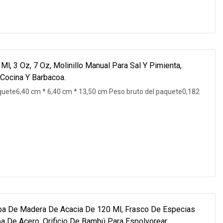
Ml, 3 Oz, 7 Oz, Molinillo Manual Para Sal Y Pimienta,
 Cocina Y Barbacoa.
quete6,40 cm * 6,40 cm * 13,50 cm Peso bruto del paquete0,182
pa De Madera De Acacia De 120 Ml, Frasco De Especias
pa De Acero, Orificio De Bambú Para Espolvorear