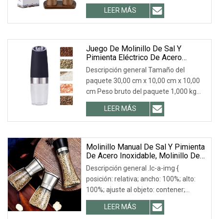
P1: ¿Es usted un comerciante o
LEER MÁS
fabricante? Somos una fábrica y
empresa comercial. P2: ¿Podemos
personalizar el diseño de sus
productos?
Juego De Molinillo De Sal Y
Pimienta Eléctrico De Acero
Inoxidable Con Luz LED,
Descripción general Tamaño del
Automático, De Grosor Ajustable
paquete 30,00 cm x 10,00 cm x 10,00
Por Gravedad.
cm Peso bruto del paquete 1,000 kg
Descripción del producto Categoría del
LEER MÁS
producto Preguntas frecuentes P: ¿Es
una fábrica o una empresa comercial?
R: Somos fabricantes con exportación
Molinillo Manual De Sal Y Pimienta
De Acero Inoxidable, Molinillo De
Especias Con Grosor Ajustable
Descripción general .lc-a-img {
Para Cocina
posición: relativa; ancho: 100%; alto:
100%; ajuste al objeto: contener;
desbordamiento: oculto;}.lc-a-img
LEER MÁS
.img-content { posición: absoluta;