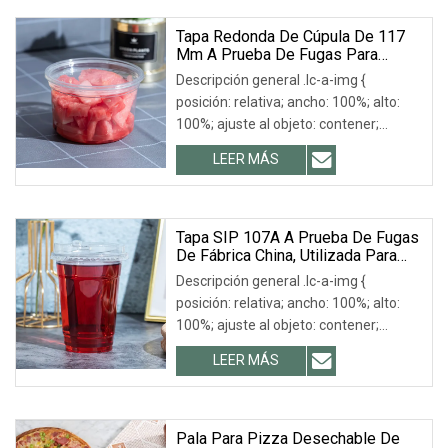
alto: 100%;
Tapa Redonda De Cúpula De 117
Mm A Prueba De Fugas Para
Recipientes De Plástico Para
Descripción general .lc-a-img {
Delicatessen, Fabricada En China.
posición: relativa; ancho: 100%; alto:
100%; ajuste al objeto: contener;
desbordamiento: oculto;}.lc-a-img
LEER MÁS
.img-content { posición: absoluta;
superior: 0; izquierda: 0; ancho: 100%;
alto: 100%;
Tapa SIP 107A A Prueba De Fugas
De Fábrica China, Utilizada Para
Envases De Plástico Para
Descripción general .lc-a-img {
Bebidas.
posición: relativa; ancho: 100%; alto:
100%; ajuste al objeto: contener;
desbordamiento: oculto;}.lc-a-img
LEER MÁS
.img-content { posición: absoluta;
superior: 0; izquierda: 0; ancho: 100%;
alto: 100%;
Pala Para Pizza Desechable De