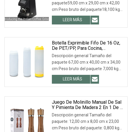
paquete59,00 cm x 29,00 cm x 42,00
cm Peso bruto del paquete18,100 kg
.lc-a-img { posición: relativa; ancho:
LEER MÁS
100%; alto: 100%; ajuste de objeto:
contiene; desbordamiento: oculto;}.lc-
a-img .img-content {
Botella Exprimible Fifo De 16 Oz,
De PET/PP, Para Cocina,
Dispensador De Ketchup, De
Descripción general Tamaño del
Grado Alimenticio, Rellenable, Para
paquete 67,00 cm x 40,00 cm x 34,00
Salsa, Especias, Utensilios Para
cm Peso bruto del paquete 7,000 kg
Especias.
Parámetros del producto Descripción
LEER MÁS
del producto Embalaje y envío
Embalaje: 1. Embalaje estándar de
exportación. 2. Embalaje
personalizado
Juego De Molinillo Manual De Sal
Y Pimienta De Madera 2 En 1 De 8
Pulgadas
Descripción general Tamaño del
paquete: 12,00 cm x 8,00 cm x 23,00
cm Peso bruto del paquete: 0,800 kg