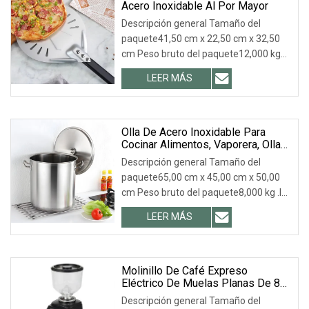
Acero Inoxidable Al Por Mayor
Descripción general Tamaño del
paquete41,50 cm x 22,50 cm x 32,50
cm Peso bruto del paquete12,000 kg
.lc-a-img { posición: relativa; ancho:
LEER MÁS
100%; alto: 100%; ajuste de objeto:
contiene; desbordamiento: oculto;}.lc-
a-img .img-content {
Olla De Acero Inoxidable Para
Cocinar Alimentos, Vaporera, Olla
De Inducción Con Fondo Tipo
Descripción general Tamaño del
Sándwich De Arena
paquete65,00 cm x 45,00 cm x 50,00
cm Peso bruto del paquete8,000 kg .lc-
a-img { posición: relativa; ancho: 100%;
LEER MÁS
alto: 100%; ajuste de objeto: contiene;
desbordamiento: oculto;}.lc-a-img
.img-content {
Molinillo De Café Expreso
Eléctrico De Muelas Planas De 83
Mm, Silencioso
Descripción general Tamaño del