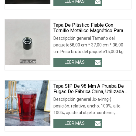
LEER MÁS
transparente para utensilios de cocina,
con un rendimiento de alta
transparencia, buena combinación y
antifugas. Puede prevenir
Tapa De Plástico Fiable Con
Tornillo Metálico Magnético Para
eficazmente
Botellas De Cosméticos
Descripción general Tamaño del
paquete58,00 cm * 37,00 cm * 38,00
cm Peso bruto del paquete15,000 kg
Descripción del producto Fotos
LEER MÁS
detalladas Perfil de la empresa Ningbo
QUNA IMP&EXP CO., LTD. es pionero en
la industria,
Tapa SIP De 98 Mm A Prueba De
Fugas De Fábrica China, Utilizada
Para Envases De Plástico Para
Descripción general .lc-a-img {
Bebidas.
posición: relativa; ancho: 100%; alto:
100%; ajuste al objeto: contener;
desbordamiento: oculto;}.lc-a-img
LEER MÁS
.img-content { posición: absoluta;
superior: 0; izquierda: 0; ancho: 100%;