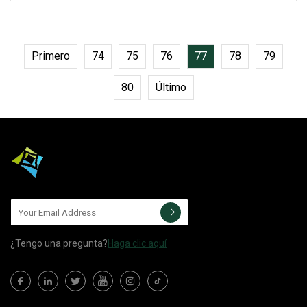
superior: 0; izquierda: 0; ancho: 100%;
alto: 100%;
Primero
74
75
76
77
78
79
80
Último
¿Tengo una pregunta?
Haga clic aquí