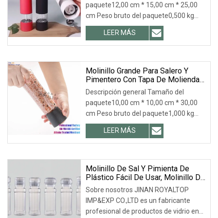
paquete12,00 cm * 15,00 cm * 25,00
cm Peso bruto del paquete0,500 kg
Descripción del producto Salero y
LEER MÁS
pimentero a batería Productos
relacionados Cómo utilizar: 1. Gire la
parte superior del cuerpo y cargue
Molinillo Grande Para Salero Y
Pimentero Con Tapa De Molienda
Negra (2025) Con Botella De
Descripción general Tamaño del
Plástico.
paquete10,00 cm * 10,00 cm * 30,00
cm Peso bruto del paquete1,000 kg
Nota especial: 1. Si le gusta este tarro
LEER MÁS
de especias, contáctenos, le
brindaremos más opciones según sus
ideas. 2. Después
Molinillo De Sal Y Pimienta De
Plástico Fácil De Usar, Molinillo De
Especias Y Hierbas.
Sobre nosotros JINAN ROYALTOP
IMP&EXP CO.,LTD es un fabricante
profesional de productos de vidrio en