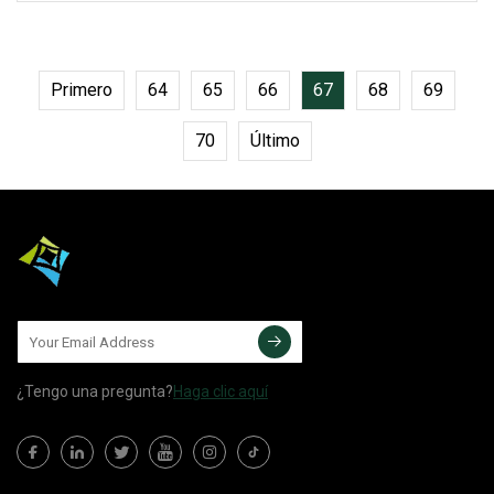
con la certificación ISO 9001 y es su
principal proveedor.
Primero
64
65
66
67
68
69
70
Último
¿Tengo una pregunta?
Haga clic aquí