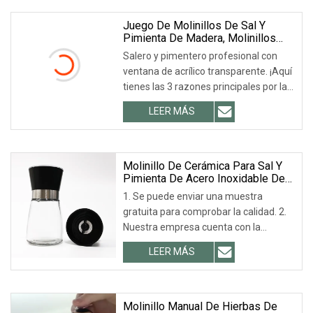
Juego De Molinillos De Sal Y
Pimienta De Madera, Molinillos
Manuales Con Ventana Acrílica,
Salero y pimentero profesional con
Molienda De Cerámica Ajustable
ventana de acrílico transparente. ¡Aquí
tienes las 3 razones principales por las
que hoy en día se usan molinillos
LEER MÁS
manuales de sal y pimienta! Este
molinillo es portátil, práctico y amplio.
Molinillo De Cerámica Para Sal Y
Pimienta De Acero Inoxidable De
160 Ml Para Hierbas Y Especias.
1. Se puede enviar una muestra
gratuita para comprobar la calidad. 2.
Nuestra empresa cuenta con la
certificación ISO 9001 y es el principal
LEER MÁS
proveedor de Coca-Cola, LIBBEY, ARC,
TARGET, etc. 3. Escala de proceso: 18+
Molinillo Manual De Hierbas De