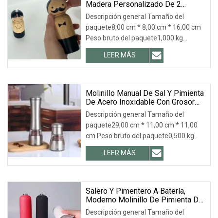
Madera Personalizado De 2
Pulgadas, Molinillo De Sal Y
Descripción general Tamaño del
Pimienta De Madera Con Núcleo
paquete8,00 cm * 8,00 cm * 16,00 cm
De Molienda Ajustable De
Peso bruto del paquete1,000 kg
Cerámica
Descripción del producto Molinillo de
LEER MÁS
sal y pimienta de madera
Características Los molinillos de sal y
pimienta de madera de alta calidad
son fáciles de agarrar y
Molinillo Manual De Sal Y Pimienta
De Acero Inoxidable Con Grosor
De Cerámica Ajustable Bl18191
Descripción general Tamaño del
paquete29,00 cm * 11,00 cm * 11,00
cm Peso bruto del paquete0,500 kg
Descripción del producto Fotos
LEER MÁS
detalladas Parámetros del producto
Certificaciones Perfil de la empresa
Nuestras ventajas Servicio postventa
Salero Y Pimentero A Batería,
Moderno Molinillo De Pimienta De
Plástico Con Carcasa De Colores.
Descripción general Tamaño del