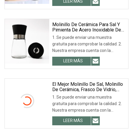
LEER MÁS
detalladas Parámetros del producto
Certificaciones Perfil de la empresa
Nuestras ventajas Servicio postventa
Molinillo De Cerámica Para Sal Y
Pimienta De Acero Inoxidable De
160 Ml Para Hierbas Y Especias.
1. Se puede enviar una muestra
gratuita para comprobar la calidad. 2.
Nuestra empresa cuenta con la
certificación ISO 9001 y es el principal
LEER MÁS
proveedor de Coca-Cola, LIBBEY, ARC,
TARGET, etc. 3. Escala de proceso: 18+
El Mejor Molinillo De Sal, Molinillo
De Cerámica, Frasco De Vidrio,
Molinillo De Pimienta.
1. Se puede enviar una muestra
gratuita para comprobar la calidad. 2.
Nuestra empresa cuenta con la
certificación ISO 9001 y es el principal
LEER MÁS
proveedor de Coca-Cola, LIBBEY, ARC,
TARGET, etc. 3. Escala de proceso: 18+