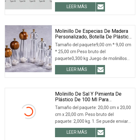
China. 13 años de experiencia en
LEER MÁS
fabricación y exportación a nivel
mundial, 5 años de comercialización
de ISO, CE y FDA.
Molinillo De Especias De Madera
Personalizado, Botella De Plástico
Transparente, Molinillo De Sal Del
Tamaño del paquete9,00 cm * 9,00 cm
Himalaya, Juego De Molinillo
* 25,00 cm Peso bruto del
Manual De Sal Y Pimienta De
paquete0,300 kg Juego de molinillos
Madera De Acacia.
de sal y pimienta de plástico para
LEER MÁS
cocina 1. Diseño único: este molinillo de
sal y pimienta combina madera de
acacia de alta calidad y
Molinillo De Sal Y Pimienta De
Plástico De 100 Ml Para
Condimentos Y Especias.
Tamaño del paquete: 20,00 cm x 20,00
cm x 20,00 cm. Peso bruto del
paquete: 2,000 kg. 1. Se puede enviar
una muestra gratuita para comprobar
LEER MÁS
la calidad. 2. Nuestra empresa cuenta