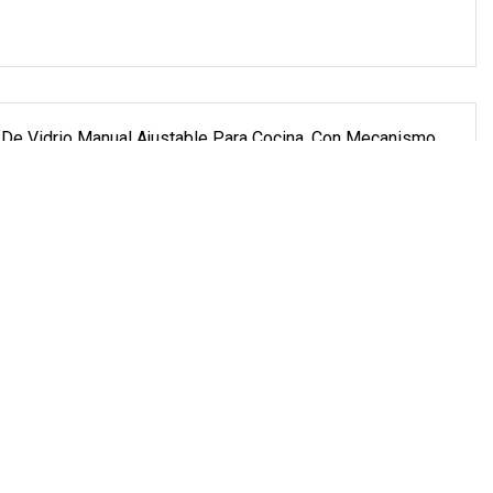
a De Vidrio Manual Ajustable Para Cocina, Con Mecanismo
ias En Polvo, Botella, Venta Al Por Mayor
on fábrica propia? R: Sí, contamos con una fábrica que
stros productos. Puede obtener más información sobre
. También le damos la bienvenida.
Y Pimienta De Plástico Económico Y Práctico