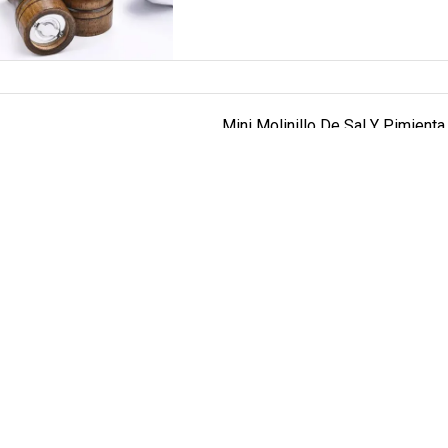
Mini Molinillo De Sal Y Pimient
De Cerámica, Molinillo De Espec
Resumen 1. P: ¿Su empresa cuenta c
suministra directamente todos nue
nosotros en el perfil de la empresa
LEER MÁS
Mecanismo De Molinillo De Sal 