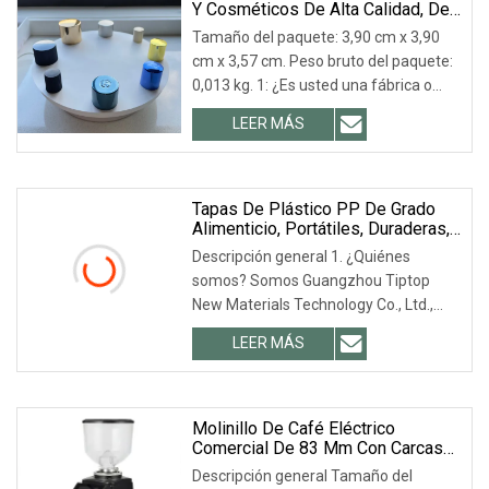
Y Cosméticos De Alta Calidad, De
Lujo, Venta Al Por Mayor.
Tamaño del paquete: 3,90 cm x 3,90
cm x 3,57 cm. Peso bruto del paquete:
0,013 kg. 1: ¿Es usted una fábrica o
una empresa comercial? Nuestra
LEER MÁS
fábrica está ubicada en la ciudad de
Zhangjiagang, Jiangsu, China. Puede
ver el vídeo de la fábrica en [enlace
faltante].
Tapas De Plástico PP De Grado
Alimenticio, Portátiles, Duraderas,
Con Boquilla, Para Bolsas Con
Descripción general 1. ¿Quiénes
Boquilla Para Bebidas En Polvo,
somos? Somos Guangzhou Tiptop
Líquidas, Tapas Y Cierres.
New Materials Technology Co., Ltd.,
con sede en Guangzhou, China.
LEER MÁS
Iniciamos nuestras operaciones en
2016. Nuestros productos se venden
en diversas regiones.
Molinillo De Café Eléctrico
Comercial De 83 Mm Con Carcasa
De Aluminio Y Acero Inoxidable
Descripción general Tamaño del