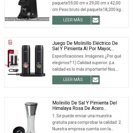
paquete59,00 cm x 29,00 cm x 42,00
cm Peso bruto del paquete18,200 kg
.lc-a-img { posición: relativa; ancho:
LEER MÁS
100%; alto: 100%; ajuste de objeto:
contiene; desbordamiento: oculto;}.lc-
a-img .img-content {
Juego De Molinillo Eléctrico De
Sal Y Pimienta Al Por Mayor,
Molinillo De Pimienta A Batería
Especificaciones: Imágenes ¿Por qué
Con Luz LED
elegirnos? 1) Calidad superior. ¡La
calidad es lo más importante! Nos
dedicamos a garantizar que todos los
LEER MÁS
productos de Goomac sean de la más
alta calidad, con materias primas de la
más alta calidad.
Molinillo De Sal Y Pimienta Del
Himalaya Rosa De Acero
Inoxidable Para Cocina Con
1. Se puede enviar una muestra
Molinillo De Especias.
gratuita para comprobar la calidad. 2.
Nuestra empresa cuenta con la