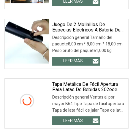
LEER MÁS
el fabricante profesional de productos
de vidrio en China. 13 años de
fabricación y venta en todo el mundo.
Juego De 2 Molinillos De
Especias Eléctricos A Batería De
Plástico, Automáticos, Para Sal Y
Descripción general Tamaño del
Pimienta, Con Luz LED
paquete8,00 cm * 8,00 cm * 18,00 cm
Peso bruto del paquete1,000 kg
Descripción de productos Perfil de la
LEER MÁS
empresa Huangshan Auliz industrial
Co. Ltd es un fabricante profesional y
un excelente exportador
Tapa Metálica De Fácil Apertura
Para Latas De Bebidas 202eoe
202sot, Con Anilla De Cierre Para
Descripción general Ventas al por
Latas De Bebidas De Plástico Y
mayor B64 Tipo Tapa de fácil apertura
Aluminio.
Tapa de lata fácil de jalar Tapa de lata
de aluminio para bebidas de jugo Tapa
LEER MÁS
de lata de aluminio Embalaje 1.) Latas
por capa. 2.) Latas por palé 3.) Peso