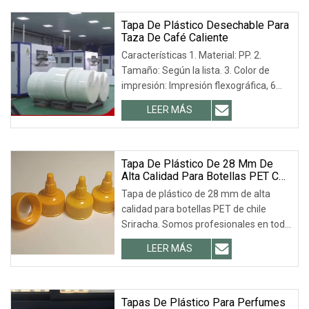
neto/palé 4.) Peso bruto
Tapa De Plástico Desechable Para
Taza De Café Caliente
Características 1. Material: PP. 2.
Tamaño: Según la lista. 3. Color de
impresión: Impresión flexográfica, 6
colores. 4. Cantidad mínima de pedido:
LEER MÁS
100 000 unidades para impresión
flexográfica o 10 000 unidades sin
impresión. 5. Condiciones de pago:
Transferencia bancaria.
Tapa De Plástico De 28 Mm De
Alta Calidad Para Botellas PET Con
Chile Sriracha
Tapa de plástico de 28 mm de alta
calidad para botellas PET de chile
Sriracha. Somos profesionales en todo
tipo de botellas y tapas de plástico de
LEER MÁS
grado alimenticio, tapas para salsas de
chile Sriracha y otros usos. OEM / ODM
será
Tapas De Plástico Para Perfumes