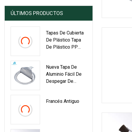
ÚLTIMOS PRODUCTOS
Tapas De Cubierta
De Plástico Tapa
De Plástico PP
Para Taza De
Bebida
Nueva Tapa De
Aluminio Fácil De
Despegar De
401#99 Mm De
Diámetro Interno
Francés Antiguo
Para Sellar Latas
De Plástico