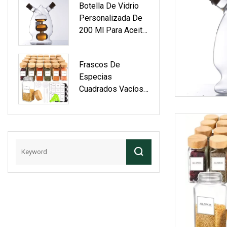
Botella De Vidrio
Personalizada De
200 Ml Para Aceite
Y Vinagre De
Especias De Alta
Frascos De
Calidad
Especias
Cuadrados Vacíos
De Vidrio
Transparente De
120 Ml (4 Oz) Con
Tapas De Madera
De Bambú Y
Etiqueta Superior.