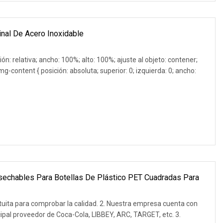
inal De Acero Inoxidable
ión: relativa; ancho: 100%; alto: 100%; ajuste al objeto: contener;
g-content { posición: absoluta; superior: 0; izquierda: 0; ancho:
esechables Para Botellas De Plástico PET Cuadradas Para
tuita para comprobar la calidad. 2. Nuestra empresa cuenta con
incipal proveedor de Coca-Cola, LIBBEY, ARC, TARGET, etc. 3.