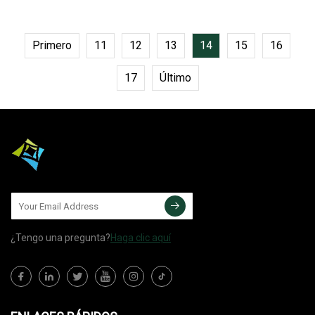
en diversas regiones.
Primero
11
12
13
14
15
16
17
Último
¿Tengo una pregunta?
Haga clic aquí