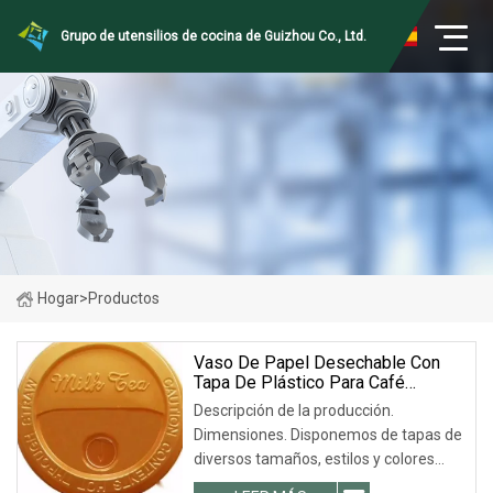
Grupo de utensilios de cocina de Guizhou Co., Ltd.
Hogar
>
Productos
Vaso De Papel Desechable Con
Tapa De Plástico Para Café
Caliente, Plano, Con Orificios En
Descripción de la producción.
Forma De Cruz, Tapas PS
Dimensiones. Disponemos de tapas de
diversos tamaños, estilos y colores
para su referencia. Detalles del