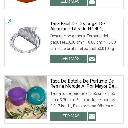
LEER MÁS
producto: 1. Materiales ecológicos y
saludables. 2. Buen sellado, sin fugas.
3. Diseño de interruptor.
Tapa Fácil De Despegar De
Aluminio Plateado N.° 401,
Personalizable, Diámetro Interno
Descripción general Tamaño del
De 99 Mm, Para Sellar Latas De
paquete20,00 cm * 10,00 cm * 15,00
Plástico.
cm Peso bruto del paquete0,010 kg
Personalización 401# Tapa de
LEER MÁS
aluminio plateado fácil de despegar
Diámetro interno de 99 mm para sellar
lata de plástico 1. Tiene borde seguro,
no
Tapa De Botella De Perfume De
Resina Morada Al Por Mayor De
Fábrica, Nueva Tapa De Botella De
Tamaño del paquete: 3,65 cm x 3,65
Perfume De Plástico Verde.
cm x 3,30 cm. Peso bruto del paquete:
0,017 kg. 1: ¿Es usted una fábrica o
una empresa comercial? Nuestra
LEER MÁS
fábrica está ubicada en la ciudad de
Zhangjiagang, Jiangsu, China. Puede