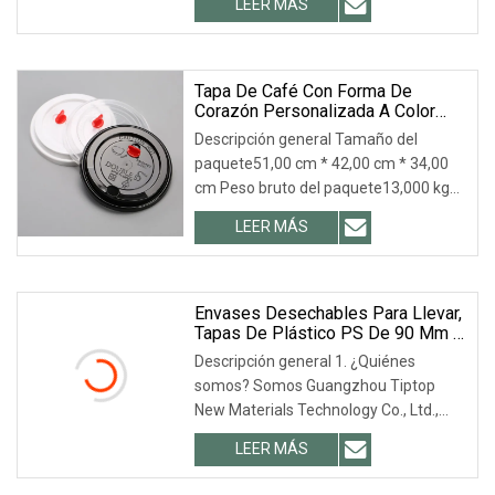
LEER MÁS
papel. 1. Tiene un borde seguro,
antiderrames, ecológico. 2. Adecuado
para envasar alimentos secos, leche
en polvo,
Tapa De Café Con Forma De
Corazón Personalizada A Color
Para Tazas, Material: Plástico PP.
Descripción general Tamaño del
paquete51,00 cm * 42,00 cm * 34,00
cm Peso bruto del paquete13,000 kg
Características 1. Material: PP/PS/PET.
LEER MÁS
2. Tamaño: Según las tazas 3. Color de
impresión: Impresión flexográfica, 3
colores 4. MOQ: 200,
Envases Desechables Para Llevar,
Tapas De Plástico PS De 90 Mm Y
80 Mm Para Vasos De Bebidas
Descripción general 1. ¿Quiénes
Frías Y Calientes.
somos? Somos Guangzhou Tiptop
New Materials Technology Co., Ltd.,
con sede en Guangzhou, China.
LEER MÁS
Iniciamos nuestras operaciones en
2016. Nuestros productos se venden