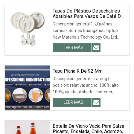
ver el vídeo de la fábrica en [enlace
faltante].
Tapas De Plástico Desechables
Abatibles Para Vasos De Café De
90 Mm, Reciclables, Rellenables,
Descripción general 1. ¿Quiénes
Con PET, PP, PLA, Papel Y Latas
somos? Somos Guangzhou Tiptop
Para Envasado De Alimentos.
New Materials Technology Co., Ltd.,
con sede en Guangzhou, China.
LEER MÁS
Iniciamos nuestras operaciones en
2016. Nuestros productos se venden
en diversas regiones.
Tapa Plana R De 92 Mm
Descripción general .lc-a-img {
posición: relativa; ancho: 100%; alto:
100%; ajuste al objeto: contener;
desbordamiento: oculto;}.lc-a-img
LEER MÁS
.img-content { posición: absoluta;
superior: 0; izquierda: 0; ancho: 100%;
alto: 100%;
Botella De Vidrio Vacía Para Salsa
Picante, Ensalada, Chile, Aderezo,