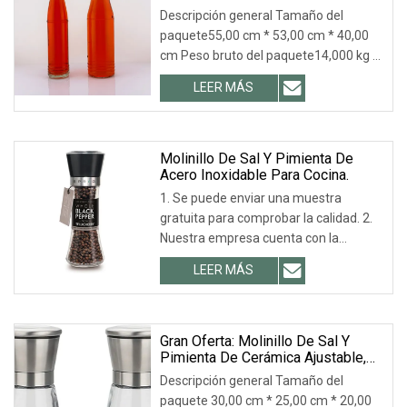
Especias, Con Tapa Roja A Prueba
Descripción general Tamaño del
De Fugas, De 3, 5, 6 Y 8 Oz.
paquete55,00 cm * 53,00 cm * 40,00
cm Peso bruto del paquete14,000 kg 1.
Detalles rápidos Especificación de
LEER MÁS
tamaño: Especificación de tamaño:
(forma redonda y cuadrada) Imagen
del embalaje: Nuestra fábrica Ventaja:
Molinillo De Sal Y Pimienta De
Acero Inoxidable Para Cocina.
1. Se puede enviar una muestra
gratuita para comprobar la calidad. 2.
Nuestra empresa cuenta con la
certificación ISO 9001 y es el principal
LEER MÁS
proveedor de Coca-Cola, LIBBEY, ARC,
TARGET, etc. 3. Escala de proceso: 18+
Gran Oferta: Molinillo De Sal Y
Pimienta De Cerámica Ajustable,
Molinillo Manual De Sal De Roca
Descripción general Tamaño del
De 6 Oz, Molinillo Para Especias.
paquete 30,00 cm * 25,00 cm * 20,00