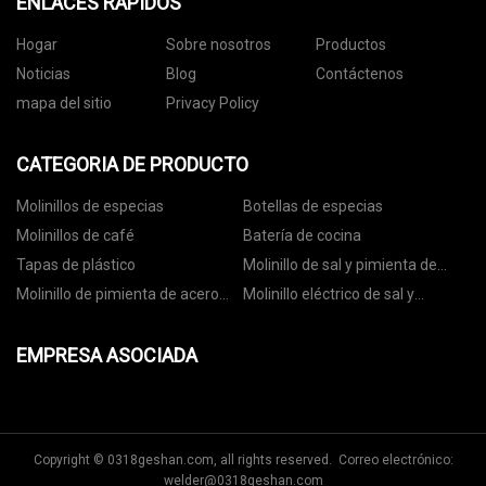
ENLACES RÁPIDOS
Hogar
Sobre nosotros
Productos
Noticias
Blog
Contáctenos
mapa del sitio
Privacy Policy
CATEGORIA DE PRODUCTO
Molinillos de especias
Botellas de especias
Molinillos de café
Batería de cocina
Tapas de plástico
Molinillo de sal y pimienta de
cerámica
Molinillo de pimienta de acero
Molinillo eléctrico de sal y
inoxidable
pimienta
EMPRESA ASOCIADA
Copyright © 0318geshan.com, all rights reserved. Correo electrónico:
welder@0318geshan.com