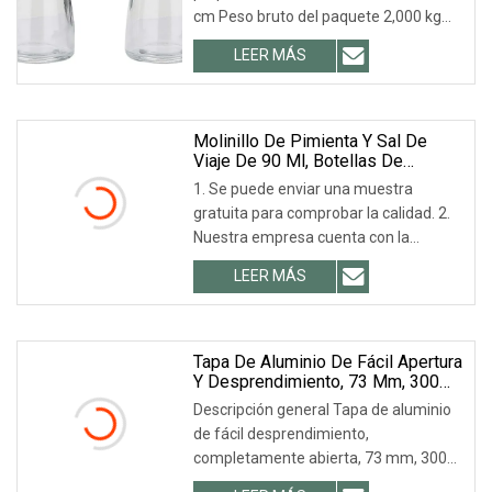
cm Peso bruto del paquete 2,000 kg
Molinillo de especias manual de gran
LEER MÁS
venta en Amazon Molinillo de pimienta
Molinillos de sal y pimienta Molinillo de
pimienta de vidrio Molino de cerámica
de alta resistencia
Molinillo De Pimienta Y Sal De
Viaje De 90 Ml, Botellas De
Plástico.
1. Se puede enviar una muestra
gratuita para comprobar la calidad. 2.
Nuestra empresa cuenta con la
certificación ISO 9001 y es el principal
LEER MÁS
proveedor de Coca-Cola, LIBBEY, ARC,
TARGET, etc. 3. Escala de proceso: 18+
Tapa De Aluminio De Fácil Apertura
Y Desprendimiento, 73 Mm, 300
Lb, Para Lata De Papel, Plástico Y
Descripción general Tapa de aluminio
Metal.
de fácil desprendimiento,
completamente abierta, 73 mm, 300#
POE, tapa para lata de metal, plástico y