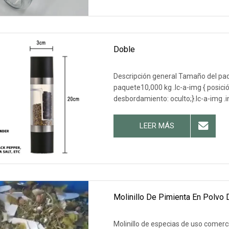
Doble
Descripción general Tamaño del pa
paquete10,000 kg .lc-a-img { posición
desbordamiento: oculto;}.lc-a-img .
LEER MÁS
Molinillo De Pimienta En Polvo
Molinillo de especias de uso comercia