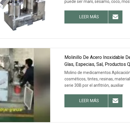
puede ser maní, sésamo, coco, mosta
LEER MÁS
Molinillo De Acero Inoxidable 
Glas, Especias, Sal, Productos 
Herbicidas.
Molino de medicamentos Aplicación: 
cosméticos, tintes, resinas, material
serie 30B por el anfitrión, auxiliar
LEER MÁS