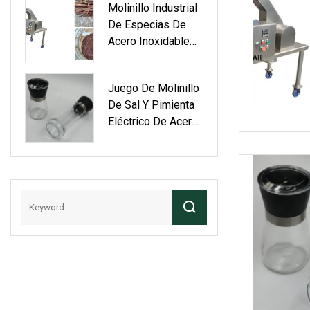
Molinillo Industrial
Para Hojas De
De Especias De
Chile Y Chile
Acero Inoxidable
BSF Para Hierbas Y
Chiles Rojos Con
Juego De Molinillo
Certificación CE
De Sal Y Pimienta
Eléctrico De Acero
Inoxidable Molinillo
De Pimienta
Molinillo De
Especias Eléctrico
Actoumatic Con
LED