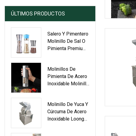
ÚLTIMOS PRODUCTOS
Salero Y Pimentero
Molinillo De Sal O
Pimienta Premium
Con Grosor De
Cerámica Ajustable
Molinillos De
Pimienta De Acero
Inoxidable Molinillo
Automático De Sal
Y Pimienta
Molinillo De Yuca Y
Molinillos De Sal
Cúrcuma De Acero
Molinillo Eléctrico
Inoxidable Loongyi,
De Sal Y Pimienta
Molinillo De
Por Gravedad
Especias Secas