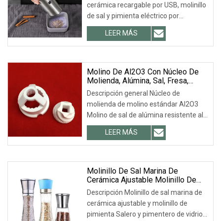
cerámica recargable por USB, molinillo
LED
de sal y pimienta eléctrico por
gravedad con luz LED
LEER MÁS
Molino De Al2O3 Con Núcleo De
Molienda, Alúmina, Sal, Fresa,
Cerámica, Pimienta, Molinillo De
Descripción general Núcleo de
Café
molienda de molino estándar Al2O3
Molino de sal de alúmina resistente al
desgaste personalizado Molinillo de
LEER MÁS
café de pimienta de cerámica
Descripción del producto Piezas de
cerámica de alúmina 1. Anti-calor,
resistencia a la corrosión,
Molinillo De Sal Marina De
Cerámica Ajustable Molinillo De
Pimienta
Descripción Molinillo de sal marina de
cerámica ajustable y molinillo de
pimienta Salero y pimentero de vidrio