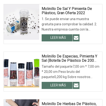
más de 30 países
Molinillo De Sal Y Pimienta De
Plástico, Gran Oferta 2022
1. Se puede enviar una muestra
gratuita para comprobar la calidad. 2.
Nuestra empresa cuenta con la
certificación ISO 9001 y es el principal
LEER MÁS
proveedor de Coca-Cola, LIBBEY, ARC,
TARGET, etc. 3. Escala de proceso: 18+
Molinillo De Especias, Pimienta Y
Sal (botella De Plástico De 200
Ml), Muy Popular.
Tamaño del paquete7,00 cm * 7,00 cm
* 20,00 cm Peso bruto del
paquete0,200 kg Sobre nosotros
JINAN ROYALTOP IMP&EXP CO., LTD es
LEER MÁS
el fabricante profesional de productos
de vidrio en China. 13 años de
fabricación y venta en todo el mundo.
Molinillo De Hierbas De Plástico,