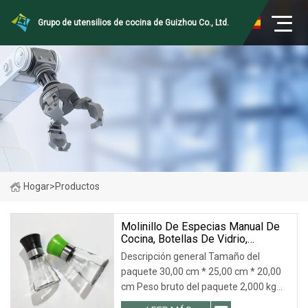
Grupo de utensilios de cocina de Guizhou Co., Ltd.
Hogar
>
Productos
Molinillo De Especias Manual De
Cocina, Botellas De Vidrio,
Condimentos Para Chile, Sal Y
Descripción general Tamaño del
Pimienta Con Tapa De Plástico.
paquete 30,00 cm * 25,00 cm * 20,00
cm Peso bruto del paquete 2,000 kg
Molinillo de especias manual de gran