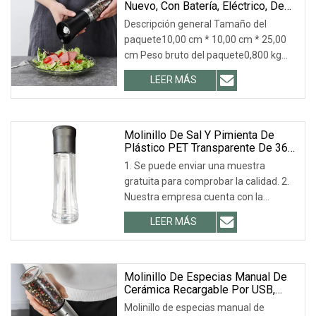
Nuevo, Con Batería, Eléctrico, De
Gravedad, Para Sal Y Pimienta,
Descripción general Tamaño del
Para Cocina.
paquete10,00 cm * 10,00 cm * 25,00
cm Peso bruto del paquete0,800 kg
Descripción de productos CATEGORÍA
LEER MÁS
DE PRODUCTO Perfil de la empresa
Huangshan Auliz industrial Co. Ltd es
un fabricante y
Molinillo De Sal Y Pimienta De
Plástico PET Transparente De 360
Ml De Calidad Superior.
1. Se puede enviar una muestra
gratuita para comprobar la calidad. 2.
Nuestra empresa cuenta con la
certificación ISO 9001 y es el principal
LEER MÁS
proveedor de Coca-Cola, LIBBEY, ARC,
TARGET, etc. 3. Escala de proceso: 18+
Molinillo De Especias Manual De
Cerámica Recargable Por USB,
Molinillo De Sal Y Pimienta
Molinillo de especias manual de
Eléctrico Por Gravedad Con Luz