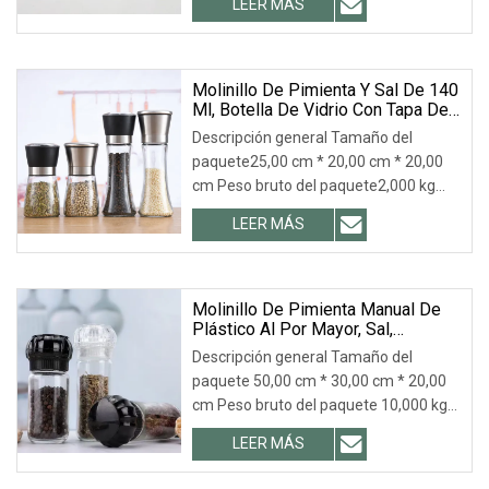
LEER MÁS
venta en Amazon Molinillo de pimienta
Molinillos de sal y pimienta Molinillo de
pimienta de vidrio Molino de cerámica
de alta resistencia
Molinillo De Pimienta Y Sal De 140
Ml, Botella De Vidrio Con Tapa De
Plástico De Rosca.
Descripción general Tamaño del
paquete25,00 cm * 20,00 cm * 20,00
cm Peso bruto del paquete2,000 kg
Acero inoxidable y vidrio de alta
LEER MÁS
calidad: el molinillo de sal y pimienta
está hecho de acero inoxidable de
primera calidad, que no se oxida ni se
deforma.
Molinillo De Pimienta Manual De
Plástico Al Por Mayor, Sal,
Pimienta, Sal Marina, Pimienta,
Descripción general Tamaño del
Especias, Molinillos De Vidrio
paquete 50,00 cm * 30,00 cm * 20,00
cm Peso bruto del paquete 10,000 kg
Nuestra ventaja ---- LW Glass 1. Más de
LEER MÁS
10 años de experiencia en envasado
de botellas de vidrio 2. El negocio cubre