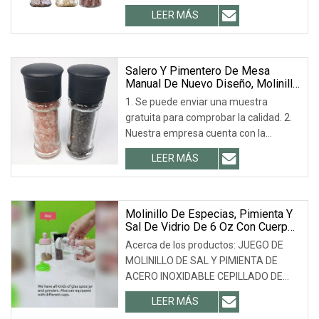
corto - Molinillo de pimienta y molinillo
LEER MÁS
de sal 1) material: frasco de vidrio,
tapa de ABS, anillo de acero inoxidable
y núcleo de cerámica
Salero Y Pimentero De Mesa
Manual De Nuevo Diseño, Molinillo
De Pimienta De Cerámica, Botella
1. Se puede enviar una muestra
gratuita para comprobar la calidad. 2.
Nuestra empresa cuenta con la
certificación ISO 9001 y es el principal
LEER MÁS
proveedor de Coca-Cola, LIBBEY, ARC,
TARGET, etc. 3. Escala de proceso: 18+
Molinillo De Especias, Pimienta Y
Sal De Vidrio De 6 Oz Con Cuerpo
Corto Y Rotor De Cerámica
Acerca de los productos: JUEGO DE
Ajustable Para Regalos De Cocina
MOLINILLO DE SAL Y PIMIENTA DE
ACERO INOXIDABLE CEPILLADO DE
VIDRIO DE ALTA CALIDAD: Los
LEER MÁS
molinillos de sal y pimienta Home EC