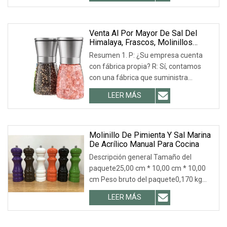
de color Rango de servicio:
Restaurante / hotel / hogar / regalo
Producto
Venta Al Por Mayor De Sal Del
Himalaya, Frascos, Molinillos
Manuales, Agitadores De Especias
Resumen 1. P: ¿Su empresa cuenta
De Vidrio Y Molinillo De Pimienta
con fábrica propia? R: Sí, contamos
Negra.
con una fábrica que suministra
directamente todos nuestros
LEER MÁS
productos. Puede obtener más
información sobre nosotros en el perfil
de la empresa. También le damos la
bienvenida.
Molinillo De Pimienta Y Sal Marina
De Acrílico Manual Para Cocina
Descripción general Tamaño del
paquete25,00 cm * 10,00 cm * 10,00
cm Peso bruto del paquete0,170 kg
Descripción del producto Juego de
LEER MÁS
molinillo de pimienta y salero: Todo el
cuerpo del juego de molinillo de
pimienta y salero de acrílico