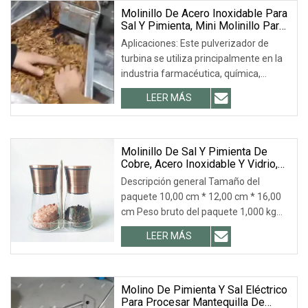
a 5 días.
Molinillo De Acero Inoxidable Para
Sal Y Pimienta, Mini Molinillo Para
Maíz.
Aplicaciones: Este pulverizador de
turbina se utiliza principalmente en la
industria farmacéutica, química,
alimentaria (como: arroz, chile,
LEER MÁS
pimienta, aceite y trigo, soja, verduras)
en el proceso de trituración de baja
dureza y finura.
Molinillo De Sal Y Pimienta De
Cobre, Acero Inoxidable Y Vidrio,
Venta Al Por Mayor, Con Fondo De
Descripción general Tamaño del
Vidrio.
paquete 10,00 cm * 12,00 cm * 16,00
cm Peso bruto del paquete 1,000 kg
Molinillo de sal y pimienta de vidrio de
LEER MÁS
acero inoxidable de cobre Molino de
especias con fondo de vidrio al por
mayor, Molinillo de sal y pimienta de
vidrio manual
Molino De Pimienta Y Sal Eléctrico
Para Procesar Mantequilla De