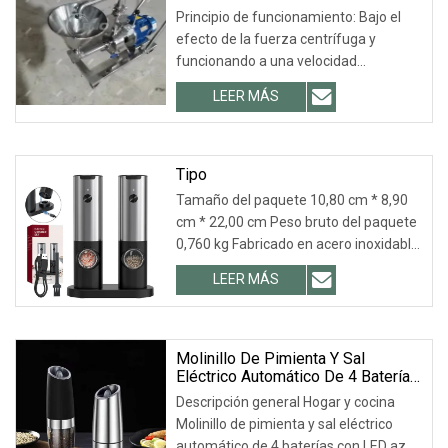
Maní, Venta Directa De Fábrica
Principio de funcionamiento: Bajo el
efecto de la fuerza centrífuga y
funcionando a una velocidad
relativamente alta entre el engranaje
LEER MÁS
giratorio y el engranaje fijo, los
materiales líquidos y semilíquidos se
procesan de manera eficiente.
Tipo
Tamaño del paquete 10,80 cm * 8,90
cm * 22,00 cm Peso bruto del paquete
0,760 kg Fabricado en acero inoxidable
y ABS Botón redondo con patrón de
LEER MÁS
CD, molienda automática con una
simple presión Diseño único de
recargable
Molinillo De Pimienta Y Sal
Eléctrico Automático De 4 Baterías
Para El Hogar Y La Cocina Con LED
Descripción general Hogar y cocina
Azul
Molinillo de pimienta y sal eléctrico
automático de 4 baterías con LED azul