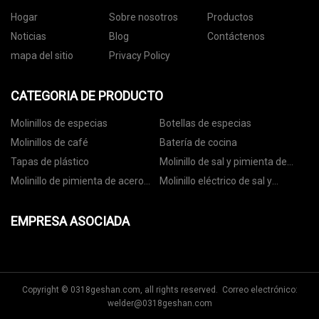
Hogar
Sobre nosotros
Productos
Noticias
Blog
Contáctenos
mapa del sitio
Privacy Policy
CATEGORIA DE PRODUCTO
Molinillos de especias
Botellas de especias
Molinillos de café
Batería de cocina
Tapas de plástico
Molinillo de sal y pimienta de
cerámica
Molinillo de pimienta de acero
Molinillo eléctrico de sal y
inoxidable
pimienta
EMPRESA ASOCIADA
Copyright © 0318geshan.com, all rights reserved. Correo electrónico:
welder@0318geshan.com