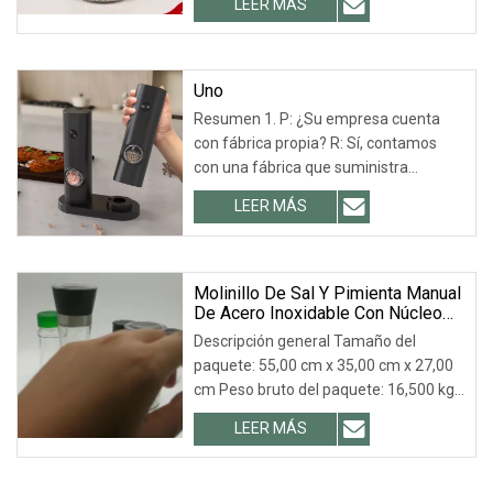
LEER MÁS
resistencia: A, características: alta
dureza, resistente al desgaste,
resistente a la corrosión,
Uno
Resumen 1. P: ¿Su empresa cuenta
con fábrica propia? R: Sí, contamos
con una fábrica que suministra
directamente todos nuestros
LEER MÁS
productos. Puede obtener más
información sobre nosotros en el perfil
de la empresa. También le damos la
bienvenida.
Molinillo De Sal Y Pimienta Manual
De Acero Inoxidable Con Núcleo
De Cerámica Ajustable, Venta Al
Descripción general Tamaño del
Por Mayor, Fabricante
paquete: 55,00 cm x 35,00 cm x 27,00
cm Peso bruto del paquete: 16,500 kg
P1. ¿Podemos obtener muestras
LEER MÁS
gratuitas? R1. Sí, de 1 a 5 muestras
son gratuitas. El flete corre a cargo del
comprador. El plazo de entrega es de 3