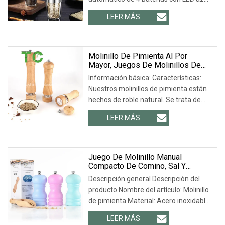
Dongsun Homeware Products Industry
LEER MÁS
and Trading Firm fue fundada en 2016,
ubicada en la provincia de Zhejiang,
Molinillo De Pimienta Al Por
Mayor, Juegos De Molinillos De
Sal Y Pimienta De Madera,
Información básica: Características:
Molinillo De Sal Manual Clásico,
Nuestros molinillos de pimienta están
Juegos De Molinillos De Pimienta
hechos de roble natural. Se trata de
Recargables Con Ventana Visible
De Acrílico.
madera maciza sin plástico, lo que
LEER MÁS
garantiza su uso seguro. ★ Molinillos
de sal y pimienta recargables: madera
Juego De Molinillo Manual
Compacto De Comino, Sal Y
Pimienta
Descripción general Descripción del
producto Nombre del artículo: Molinillo
de pimienta Material: Acero inoxidable
y cerámica Tamaño: 11,5*5 cm Peso:
LEER MÁS
118 g Embalaje: Bolsa de OPP / Caja