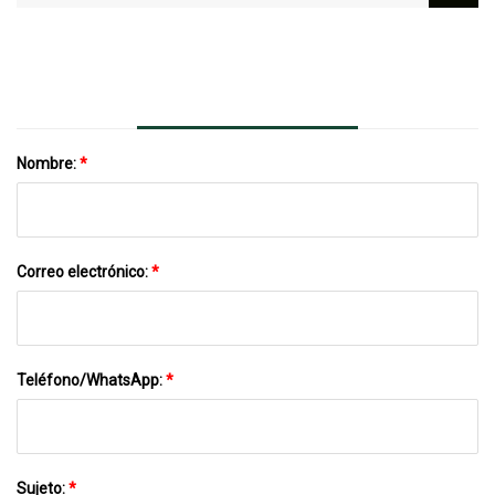
Condimentos, Pimentero, Especias,
Purpurina, Hierbas En Polvo
Nombre:
*
Correo electrónico:
*
Teléfono/WhatsApp:
*
Sujeto:
*