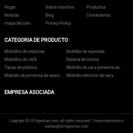
Hogar
Sobre nosotros
Productos
Noticias
Blog
Contáctenos
mapa del sitio
Privacy Policy
CATEGORIA DE PRODUCTO
Molinillos de especias
Botellas de especias
Molinillos de café
Batería de cocina
Tapas de plástico
Molinillo de sal y pimienta de
cerámica
Molinillo de pimienta de acero
Molinillo eléctrico de sal y
inoxidable
pimienta
EMPRESA ASOCIADA
Copyright © 0318geshan.com, all rights reserved. Correo electrónico:
welder@0318geshan.com