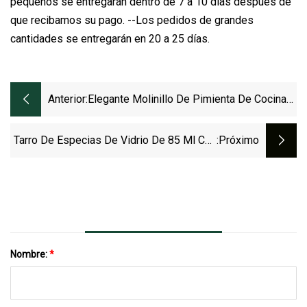
pequeños se entregarán dentro de 7 a 10 días después de
que recibamos su pago. --Los pedidos de grandes
cantidades se entregarán en 20 a 25 días.
Anterior:
Elegante Molinillo De Pimienta De Cocina
En Blanco Y Negro Con Logotipo
Tarro De Especias De Vidrio De 85 Ml Con
:próximo
Tapa Abatible, Botella De Vidrio Para
Pimienta Y Sal
Nombre:
*