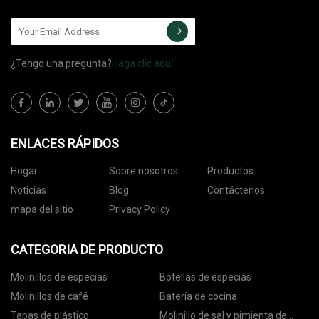
¿Tengo una pregunta?
Haga clic aquí
ENLACES RÁPIDOS
Hogar
Sobre nosotros
Productos
Noticias
Blog
Contáctenos
mapa del sitio
Privacy Policy
CATEGORIA DE PRODUCTO
Molinillos de especias
Botellas de especias
Molinillos de café
Batería de cocina
Tapas de plástico
Molinillo de sal y pimienta de