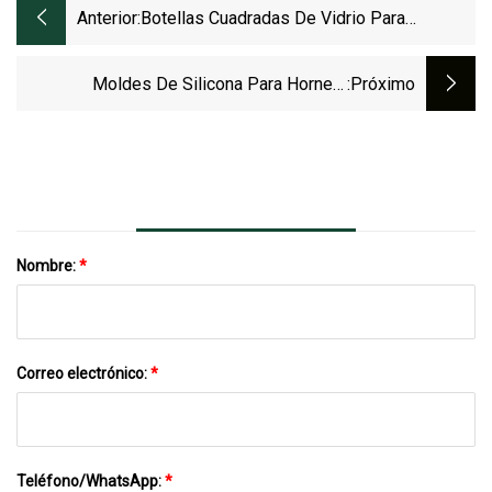
Anterior:
Botellas Cuadradas De Vidrio Para
Especias, De 2 Y 4 Oz, Para Almacenar
Condimentos, Precio De Suministro Directo
Moldes De Silicona Para Hornear
:próximo
De Fábrica
Magdalenas Y Muffins
Nombre:
*
Correo electrónico:
*
Teléfono/WhatsApp:
*