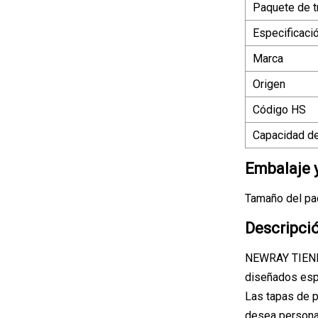
Paquete de t
Especificaci
Marca
Origen
Código HS
Capacidad de
Embalaje 
Tamaño del paq
Descripci
NEWRAY TIENE
diseñados espe
Las tapas de p
desea persona