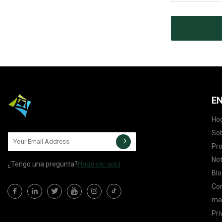
EN
Ho
Sob
Pr
Not
¿Tengo una pregunta?
Haga clic aquí
Blo
Co
map
Pri