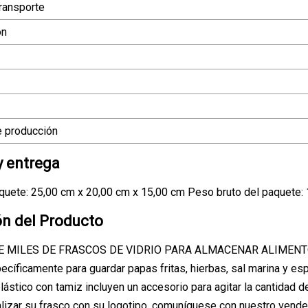
ransporte
ón
 producción
y entrega
uete: 25,00 cm x 20,00 cm x 15,00 cm Peso bruto del paquete: 
ón del Producto
 MILES DE FRASCOS DE VIDRIO PARA ALMACENAR ALIMENTOS. E
cíficamente para guardar papas fritas, hierbas, sal marina y es
lástico con tamiz incluyen un accesorio para agitar la cantidad
lizar su frasco con su logotipo, comuníquese con nuestro vend