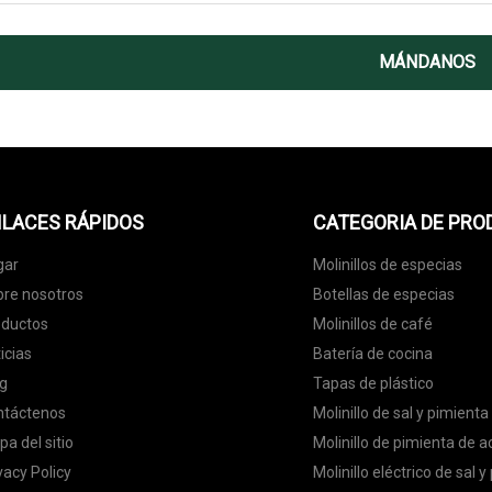
MÁNDANOS
LACES RÁPIDOS
CATEGORIA DE PR
gar
Molinillos de especias
re nosotros
Botellas de especias
oductos
Molinillos de café
icias
Batería de cocina
g
Tapas de plástico
ntáctenos
Molinillo de sal y pimient
a del sitio
Molinillo de pimienta de a
vacy Policy
Molinillo eléctrico de sal 