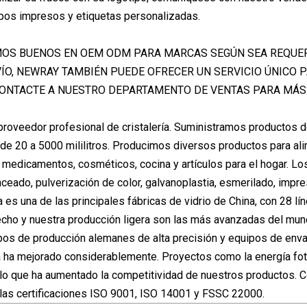
ipos impresos y etiquetas personalizadas.
OS BUENOS EN OEM ODM PARA MARCAS SEGÚN SEA REQUERI
VÍO, NEWRAY TAMBIÉN PUEDE OFRECER UN SERVICIO ÚNICO 
CONTACTE A NUESTRO DEPARTAMENTO DE VENTAS PARA MÁS
roveedor profesional de cristalería. Suministramos productos 
de 20 a 5000 mililitros. Producimos diversos productos para al
s, medicamentos, cosméticos, cocina y artículos para el hogar.
nceado, pulverización de color, galvanoplastia, esmerilado, impre
a es una de las principales fábricas de vidrio de China, con 28 l
echo y nuestra producción ligera son las más avanzadas del mun
pos de producción alemanes de alta precisión y equipos de envas
a ha mejorado considerablemente. Proyectos como la energía fot
 lo que ha aumentado la competitividad de nuestros productos. 
las certificaciones ISO 9001, ISO 14001 y FSSC 22000.