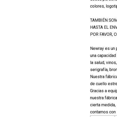
colores, logot
TAMBIÉN SOM
HASTA EL EN
POR FAVOR, 
Newray es un p
una capacidad 
la salud, vino
serigrafía, bro
Nuestra fábric
de cuello estr
Gracias a equi
nuestra fábric
cierta medida,
contamos con 