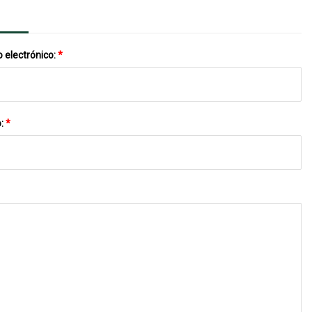
 electrónico:
*
o:
*