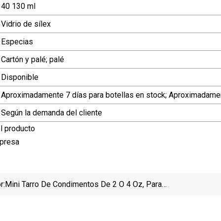
40 130 ml
Vidrio de sílex
Especias
Cartón y palé; palé
Disponible
Aproximadamente 7 días para botellas en stock; Aproximadame
Según la demanda del cliente
l producto
mpresa
r:
Mini Tarro De Condimentos De 2 O 4 Oz, Para
Almacenar Especias O Como Soporte, Botellas De
Vidrio