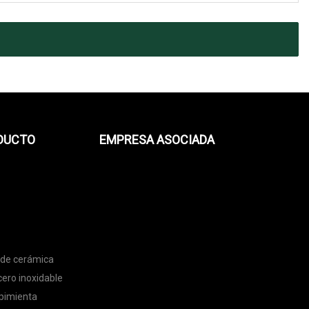
ODUCTO
EMPRESA ASOCIADA
a de cerámica
cero inoxidable
y pimienta