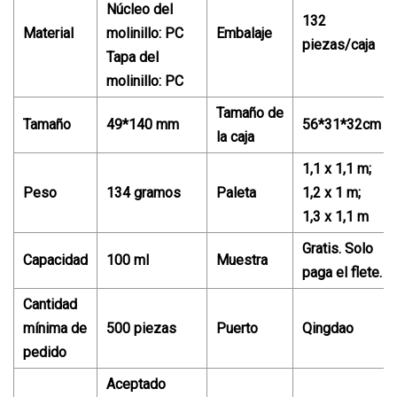
Núcleo del
132
Material
molinillo: PC
Embalaje
piezas/caja
Tapa del
molinillo: PC
Tamaño de
Tamaño
49*140 mm
56*31*32cm
la caja
1,1 x 1,1 m;
Peso
134 gramos
Paleta
1,2 x 1 m;
1,3 x 1,1 m
Gratis. Solo
Capacidad
100 ml
Muestra
paga el flete.
Cantidad
mínima de
500 piezas
Puerto
Qingdao
pedido
Aceptado