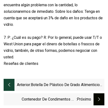
encuentra algún problema con la cantidad, lo
solucionaremos de inmediato. Sobre los daños: Tenga en
cuenta que se aceptará un 3% de daño en los productos de
vidrio.
7. P: ¿Cuál es su pago? R: Por lo general, puede usar T/T o
West Union para pagar el dinero de botellas o frascos de
vidrio, también, de otras formas, podemos negociar con
usted.
Reseñas de clientes
Anterior:
Botella De Plástico De Grado Alimenticio
Para Especias, Salero Y Pimentero,
Transparente Para Mascotas, Con Tapa
Contenedor De Condimentos De
:próximo
Abatible Negra.
Plástico/Botella De Especias De Plástico