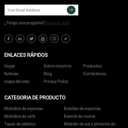
¿Tengo una pregunta?
Haga clic aquí
ENLACES RÁPIDOS
Hogar
Sobre nosotros
Productos
Noticias
Blog
Contáctenos
mapa del sitio
Privacy Policy
CATEGORIA DE PRODUCTO
Molinillos de especias
Botellas de especias
Molinillos de café
Batería de cocina
Tapas de plástico
Molinillo de sal y pimienta de