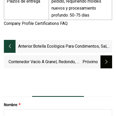
Plazos de entrega
pedido, requiriendo moldes
nuevos y procesamiento
profundo: 50-75 días
Company Profile Certifications FAQ
Anterior:
Botella Ecológica Para Condimentos, Sal,
Pimienta, Especias, Frascos De Vidrio Con
Tapa
Contenedor Vacío A Granel, Redondo, De
:próximo
Plástico, Para Especias En Polvo, Botella
De Plástico PET Para Condimentos Con
Tapa Negra Para Especias.
Nombre:
*