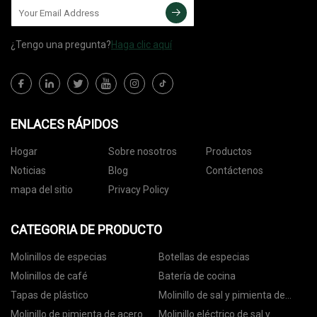
¿Tengo una pregunta?
Haga clic aquí
ENLACES RÁPIDOS
Hogar
Sobre nosotros
Productos
Noticias
Blog
Contáctenos
mapa del sitio
Privacy Policy
CATEGORIA DE PRODUCTO
Molinillos de especias
Botellas de especias
Molinillos de café
Batería de cocina
Tapas de plástico
Molinillo de sal y pimienta de
cerámica
Molinillo de pimienta de acero
Molinillo eléctrico de sal y