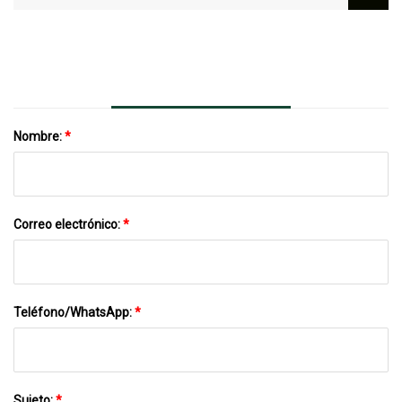
Silicona De Grado Alimenticio SGS De
Fábrica
Nombre:
*
Correo electrónico:
*
Teléfono/WhatsApp:
*
Sujeto:
*