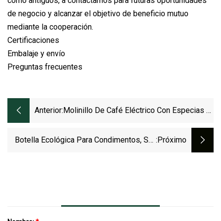
como antiguos, a contactarnos para futuras oportunidades
de negocio y alcanzar el objetivo de beneficio mutuo
mediante la cooperación.
Certificaciones
Embalaje y envío
Preguntas frecuentes
Anterior:
Molinillo De Café Eléctrico Con Especias Y
Gran Capacidad De Molienda, Motor
Potente.
Botella Ecológica Para Condimentos, Sal,
:próximo
Pimienta, Especias, Frascos De Vidrio Con
Tapa