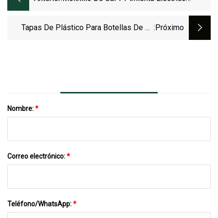
Recargable Con Luz LED Ajustable
Wbb27321
Tapas De Plástico Para Botellas De 55
:próximo
Mm Y 19 Litros, Precio Económico, Para
Barriles De Bebidas
Nombre:
*
Correo electrónico:
*
Teléfono/WhatsApp:
*