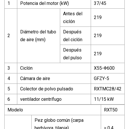
1
Potencia del motor (kW)
37/45
Antes del
219
ciclón
Diámetro del tubo
Después
2
219
de aire (mm)
del ciclón
Después
219
del pulso
3
Ciclón
X55-Φ600
4
Cámara de aire
GFZY-5
5
Colector de polvo pulsado
RXTMC28/42
6
ventilador centrífugo
11/15 kW
Modelo
RXT50
Pez globo común (carpa
herbívora, tilapia)
≥ 0,4