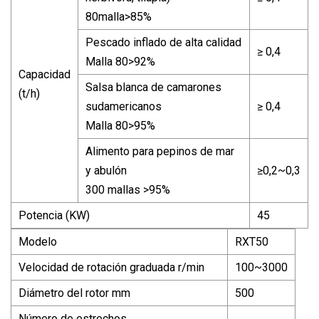
80malla>85%
Pescado inflado de alta calidad
≥ 0,4
Malla 80>92%
Capacidad
Salsa blanca de camarones
(t/h)
sudamericanos
≥ 0,4
Malla 80>95%
Alimento para pepinos de mar
y abulón
≥0,2~0,3
300 mallas >95%
Potencia (KW)
45
Modelo
RXT50
Velocidad de rotación graduada r/min
100~3000
Diámetro del rotor mm
500
Número de estrechos