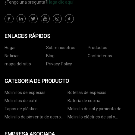
¿Tengo una pregunta?
Haga clic aquí
ENLACES RÁPIDOS
Hogar
Sobre nosotros
Productos
Noticias
Blog
Contáctenos
mapa del sitio
Privacy Policy
CATEGORIA DE PRODUCTO
Molinillos de especias
Botellas de especias
Molinillos de café
Batería de cocina
Tapas de plástico
Molinillo de sal y pimienta de
cerámica
Molinillo de pimienta de acero
Molinillo eléctrico de sal y
inoxidable
pimienta
EMPRESA ASOCIADA