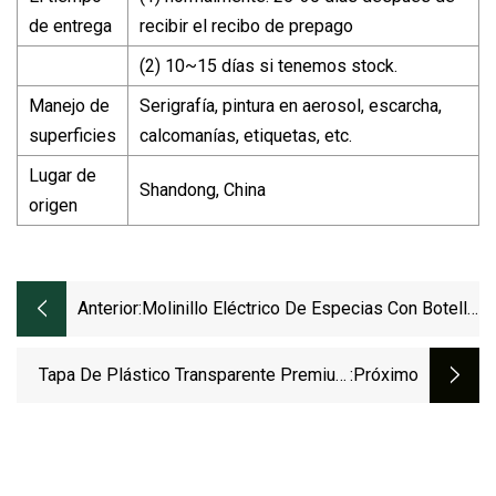
de entrega
recibir el recibo de prepago
(2) 10~15 días si tenemos stock.
Manejo de
Serigrafía, pintura en aerosol, escarcha,
superficies
calcomanías, etiquetas, etc.
Lugar de
Shandong, China
origen
Anterior:
Molinillo Eléctrico De Especias Con Botella
De Acrílico, Molinillo Eléctrico De Sal Y
Pimienta.
Tapa De Plástico Transparente Premium
:próximo
Para Perfume, Impresión Personalizada,
Atracciones Famosas De Singapur:
Merlion, Jardines De La Bahía, Artscience