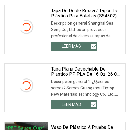
Tapa De Doble Rosca / Tapón De
Plástico Para Botellas (SS4302)
Descripción general Shanghai Sea
Song Co., Ltd. es un proveedor
profesional de diversas tapas de
botellas, tapas de plástico, tapas de
LEER MÁS
rosca de metal, tapas de acero
inoxidable, tapas de botellas de vino,
tapas de aluminio, tapas de velas de
vidrio.
Tapa Plana Desechable De
Plástico PP PLA De 16 Oz, 26 Oz,
32 Oz Y 44 Oz Para Vasos De
Descripción general 1. ¿Quiénes
Papel
somos? Somos Guangzhou Tiptop
New Materials Technology Co., Ltd.,
con sede en Guangzhou, China.
LEER MÁS
Iniciamos nuestras operaciones en
2016. Nuestros productos se venden
en diversas regiones.
Vaso De Plástico A Prueba De