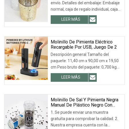
envío. Detalles del embalaje: Embalaje
normal, caja de regalo individual, caja
de PVC, caja con ventana, caja de color,
LEER MÁS
caja blanca, etc. Plazo de entrega: 7-45
días, según solicitud del cliente.
Molinillo De Pimienta Eléctrico
Recargable Por USB, Juego De 2
Descripción general Tamaño del
paquete: 11,40 cm x 90,00 cm x 19,50
cm Peso bruto del paquete: 0,700 kg
Especificaciones: Imágenes ¿Por qué
LEER MÁS
elegirnos? 1) Calidad superior. ¡La
calidad es lo más importante! Nos
dedicamos a garantizar que todos...
Molinillo De Sal Y Pimienta Negra
Manual De Plástico Negro Con
Tarro De Vidrio De 100 Ml
1. Se puede enviar una muestra
gratuita para comprobar la calidad. 2.
Nuestra empresa cuenta con la