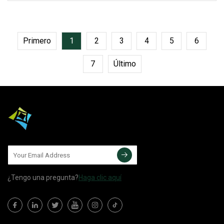
líneas de productos incluyen: • Latas de
aluminio •
Primero
1
2
3
4
5
6
7
Último
¿Tengo una pregunta?
Haga clic aquí