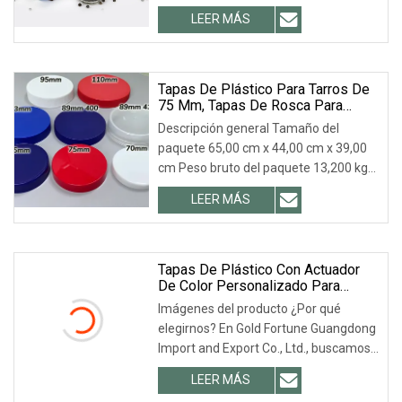
certificación ISO 9001 y es el principal
LEER MÁS
proveedor de Coca-Cola, LIBBEY, ARC,
TARGET, etc. 3. Escala de proceso: 18+
Tapas De Plástico Para Tarros De
75 Mm, Tapas De Rosca Para
Botellas De Crema
Descripción general Tamaño del
paquete 65,00 cm x 44,00 cm x 39,00
cm Peso bruto del paquete 13,200 kg
Descripción del producto Control de
LEER MÁS
calidad Embalaje y entrega Embalaje
personalizado según los requisitos del
cliente.
Tapas De Plástico Con Actuador
De Color Personalizado Para
Botellas De Spray Desinfectante
Imágenes del producto ¿Por qué
elegirnos? En Gold Fortune Guangdong
Import and Export Co., Ltd., buscamos
constantemente e invertimos en
LEER MÁS
fabricantes competentes. Nuestras