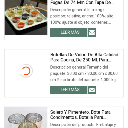
Fugas De 74 Mm Con Tapa De
Cúpula Para Bebidas, Fabricado En
Descripción general .lc-a-img {
China
posición: relativa; ancho: 100%; alto:
100%; ajuste al objeto: contener;
desbordamiento: oculto;}.lc-a-img
LEER MÁS
.img-content { posición: absoluta;
superior: 0; izquierda: 0; ancho: 100%;
alto: 100%;
Botellas De Vidrio De Alta Calidad
Para Cocina, De 250 Ml, Para
Almacenar Especias, Pimienta,
Descripción general Tamaño del
Miel Y Aceite, Con Cuchara, Cepillo
paquete: 30,00 cm x 30,00 cm x 30,00
Y Cucharón.
cm Peso bruto del paquete: 1,000 kg
Detalles del producto Nuestro servicio
LEER MÁS
personalizado. ¡Envíenos una consulta
para obtener más detalles de este
producto! Nuestra empresa y fábrica
en Xuzhou
Salero Y Pimentero, Bote Para
Condimentos, Botella Para
Especias Con Tapa De Acero
Descripción del producto. Embalaje y
Inoxidable