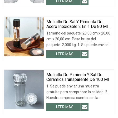
LEER MÁS
venta en Amazon Molinillo de pimienta
Molinillos de sal y pimienta Molinillo de
pimienta de vidrio Molino de cerámica
de alta resistencia
Molinillo De Sal Y Pimienta De
Acero Inoxidable 2 En 1 De 80 Ml
2025
Tamaño del paquete: 20,00 cm x 20,00
cm x 20,00 cm. Peso bruto del
paquete: 2,000 kg. 1. Se puede enviar
una muestra gratuita para comprobar
LEER MÁS
la calidad. 2. Nuestra empresa cuenta
con la certificación ISO 9001 y es su
principal proveedor.
Molinillo De Pimienta Y Sal De
Cerámica Transparente De 100 Ml
1. Se puede enviar una muestra
gratuita para comprobar la calidad. 2.
Nuestra empresa cuenta con la
certificación ISO 9001 y es el principal
LEER MÁS
proveedor de Coca-Cola, LIBBEY, ARC,
TARGET, etc. 3. Escala de proceso: 18+