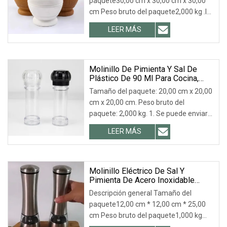
paquete30,00 cm x 30,00 cm x 30,00
Mortero Olla Mezcladora Molinillo
cm Peso bruto del paquete2,000 kg .lc-
Manual De Ajo Herramientas
a-img { posición
LEER MÁS
Molinillo De Pimienta Y Sal De
Plástico De 90 Ml Para Cocina,
Tarro De Acrílico
Tamaño del paquete: 20,00 cm x 20,00
cm x 20,00 cm. Peso bruto del
paquete: 2,000 kg. 1. Se puede enviar
una muestra gra
LEER MÁS
Molinillo Eléctrico De Sal Y
Pimienta De Acero Inoxidable
Ajustable De Plástico Negro
Descripción general Tamaño del
Personalizado Para Especias
paquete12,00 cm * 12,00 cm * 25,00
Secas
cm Peso bruto del paquete1,000 kg
Descripción de produ