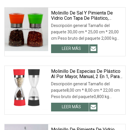
Molinillo De Sal Y Pimienta De
Vidrio Con Tapa De Plástico,
Varios Colores, Venta Al Por Mayor
Descripción general Tamaño del
paquete 30,00 cm * 25,00 cm * 20,00
cm Peso bruto del paquete 2,000 kg
Molinillo de espec
LEER MÁS
Molinillo De Especias De Plástico
Al Por Mayor, Manual, 2 En 1, Para
Sal Y Pimienta Con Núcleo De
Descripción general Tamaño del
Cerámica.
paquete8,00 cm * 8,00 cm * 22,00 cm
Peso bruto del paquete0,800 kg
Descripción del produc
LEER MÁS
Molinillo De Pimienta De Vidrio