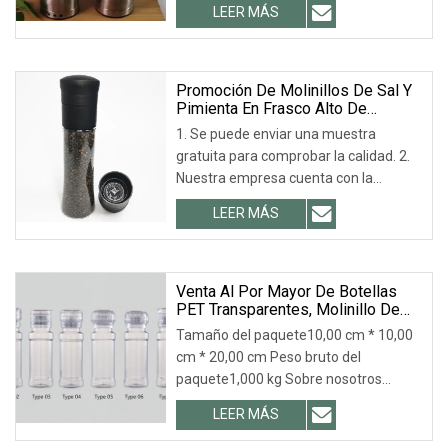
LEER MÁS
Promoción De Molinillos De Sal Y
Pimienta En Frasco Alto De
Plástico Para Mascotas, Color
1. Se puede enviar una muestra
Negro Mate
gratuita para comprobar la calidad. 2.
Nuestra empresa cuenta con la
certificación ISO 90
LEER MÁS
Venta Al Por Mayor De Botellas
PET Transparentes, Molinillo De
Sal Rosa, Envases De Plástico
Tamaño del paquete10,00 cm * 10,00
Para Especias, Molinillo Manual De
cm * 20,00 cm Peso bruto del
Sal Y Pimienta De 200 Ml.
paquete1,000 kg Sobre nosotros
JINAN ROYALTOP IMP&EXP CO
LEER MÁS