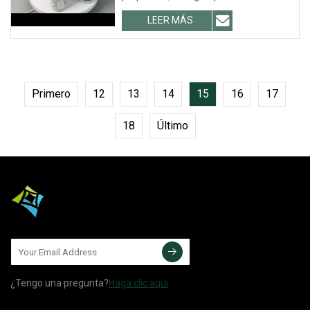
Recomendado por
LEER MÁS
Primero
12
13
14
15
16
17
18
Último
¿Tengo una pregunta?
Haga clic aquí