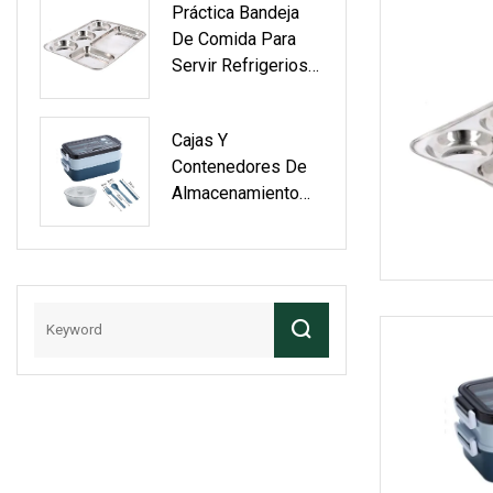
Práctica Bandeja
De Doble
De Comida Para
Capacidad
Servir Refrigerios
En Cualquier
Ocasión.
Cajas Y
Contenedores De
Almacenamiento
Con Pegatinas
Antimanchas Para
Estudiantes, De
Acero Inoxidable
304, Para
Refrigerios Y
Alimentos Con
Función De
Conservación Del
Calor.