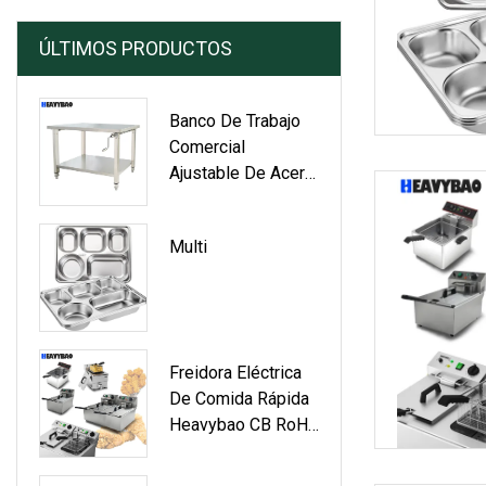
ÚLTIMOS PRODUCTOS
Banco De Trabajo
Comercial
Ajustable De Acero
Inoxidable
Heavybao CE,
Multi
Equipo De Cocina,
Mesa De Trabajo
Elevable
Freidora Eléctrica
De Comida Rápida
Heavybao CB RoHS
Para Restaurante, 6
L X 2, Con Tanque