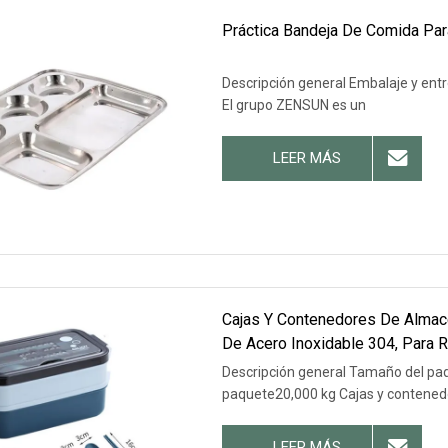
Práctica Bandeja De Comida Para
Descripción general Embalaje y entr
El grupo ZENSUN es un
LEER MÁS
Cajas Y Contenedores De Almac
De Acero Inoxidable 304, Para 
Calor.
Descripción general Tamaño del pa
paquete20,000 kg Cajas y contened
LEER MÁS