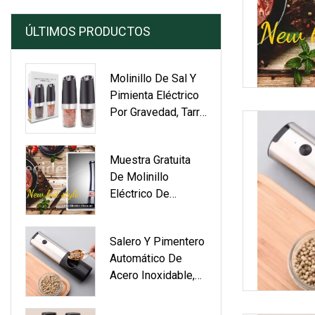
ÚLTIMOS PRODUCTOS
Molinillo De Sal Y
Pimienta Eléctrico
Por Gravedad, Tarro
De Especias,
Molinillo De
Muestra Gratuita
Pimienta Negra
De Molinillo
Recargable Con
Eléctrico De
Luz Azul Y
Pimienta, Molinillo
Temporizador
Eléctrico De
Salero Y Pimentero
Especias De Acero
Automático De
Inoxidable Para Sal
Acero Inoxidable,
Y Pimienta.
Juego De Molinillo
De Sal Y Pimienta