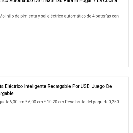
trico Automático De 4 Baterías Para El Hogar Y La Cocina
olinillo de pimienta y sal eléctrico automático de 4 baterías con
ta Eléctrico Inteligente Recargable Por USB. Juego De
rgable.
quete6,00 cm * 6,00 cm * 10,20 cm Peso bruto del paquete0,250