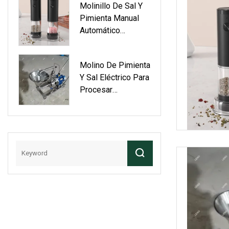
Molinillo De Sal Y
Eléctrico
Pimienta Manual
Recargable Con
Automático
Grosor Ajustable
Molinillo De Sal
Molinillo De Sal Y
Molino De Pimienta
Pimienta Eléctrico
Y Sal Eléctrico Para
Por Gravedad
Procesar
Mantequilla De
Maní, Venta Directa
De Fábrica