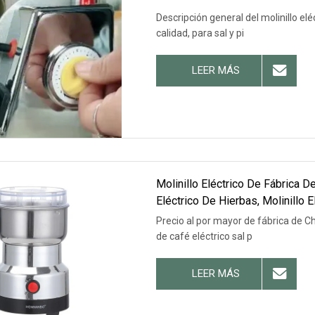
Descripción general del molinillo el
calidad, para sal y pi
LEER MÁS
Molinillo Eléctrico De Fábrica De
Eléctrico De Hierbas, Molinillo 
Precio Al Por Mayor
Precio al por mayor de fábrica de C
de café eléctrico sal p
LEER MÁS