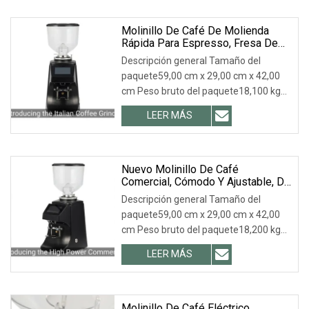
Molinillo De Café De Molienda
Rápida Para Espresso, Fresa De
83 Mm
Descripción general Tamaño del
paquete59,00 cm x 29,00 cm x 42,00
cm Peso bruto del paquete18,100 kg
.lc-a-img { posició
LEER MÁS
Nuevo Molinillo De Café
Comercial, Cómodo Y Ajustable, De
Gran Capacidad Y Almacenamiento.
Descripción general Tamaño del
paquete59,00 cm x 29,00 cm x 42,00
cm Peso bruto del paquete18,200 kg
.lc-a-img { posició
LEER MÁS
Molinillo De Café Eléctrico