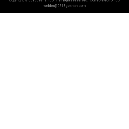
Copyright © 0318geshan.com, all rights reserved. Correo electrónico:
welder@0318geshan.com