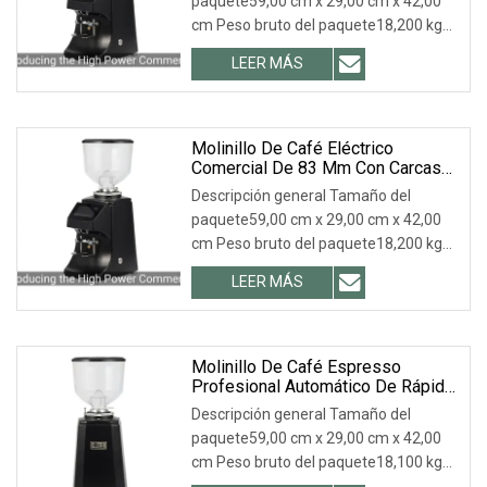
paquete59,00 cm x 29,00 cm x 42,00
cm Peso bruto del paquete18,200 kg
.lc-a-img { posició
LEER MÁS
Molinillo De Café Eléctrico
Comercial De 83 Mm Con Carcasa
De Aluminio Y Acero Inoxidable
Descripción general Tamaño del
paquete59,00 cm x 29,00 cm x 42,00
cm Peso bruto del paquete18,200 kg
.lc-a-img { posició
LEER MÁS
Molinillo De Café Espresso
Profesional Automático De Rápida
Molienda
Descripción general Tamaño del
paquete59,00 cm x 29,00 cm x 42,00
cm Peso bruto del paquete18,100 kg
.lc-a-img { posició