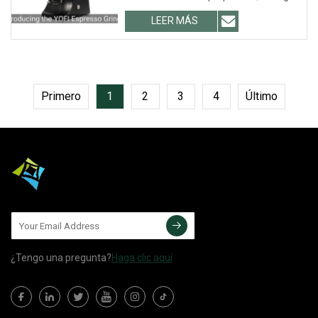
.lc-a-img { posició
LEER MÁS
Primero
1
2
3
4
Último
¿Tengo una pregunta?
Haga clic aquí