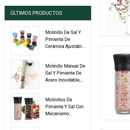
ÚLTIMOS PRODUCTOS
Molinillo De Sal Y
Pimienta De
Cerámica Ajustable
De Primera Calidad
De 160 Ml
Molinillo Manual De
Personalizable
Sal Y Pimienta De
Acero Inoxidable,
Ajustable, Para
Especias Secas
Molinillos De
Con Núcleo De
Pimienta Y Sal Con
Cerámica.
Mecanismo
Cerámico, Para
Cocina, Con Botella