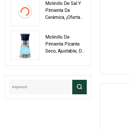
Molinillo De Sal Y
De Vidrio Para
Pimienta De
Envasar Especias.
Cerámica, ¡oferta
2025! Molino De
Especias,
Molinillo De
Recipiente Para
Pimienta Picante
Condimentos.
Seco, Ajustable, De
Cerámica, Para Sal
Y Pimienta, Botella
De Vidrio De 90 Ml